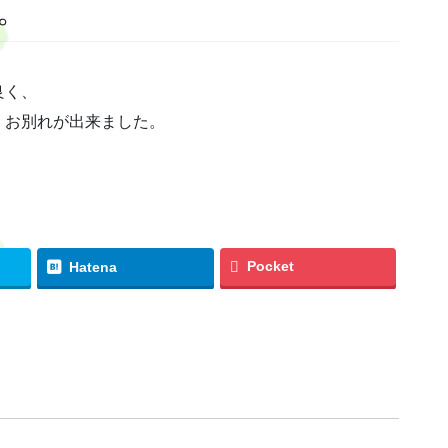
。
良く、
くお別れが出来ました。
Pocket
Hatena