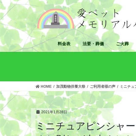
コ
ナ
ン
ビ
テ
ゲ
ン
ー
ツ
シ
へ
ョ
料金表
法要・葬儀
ご火葬
ス
ン
キ
に
ッ
移
プ
動
HOME
加茂動物供養大祭
ご利用者様の声
ミニチュ
2021年1月28日
ミニチュアピンシャー