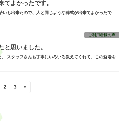
来てよかったです。
骨拾いも出来たので、人と同じような葬式が出来てよかったで
ご利用者様の声
たと思いました。
た。 スタッフさんも丁寧にいろいろ教えてくれて、この斎場を
固
固
2
3
»
定
定
ペ
ペ
ー
ー
ジ
ジ