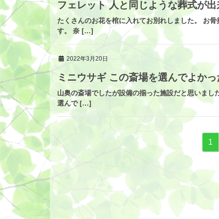
フェレット 人と同じような葬式が出
たくさんのお花を棺に入れてお別れしました。 お
す。 奈 […]
2022年3月20日
ミニウサギ この斎場を選んでよかっ
山奥の斎場でしたが設備の揃った施設だと思いまし
選んで […]
投
固
1
定
稿
ペ
ナ
ー
ジ
ビ
ゲ