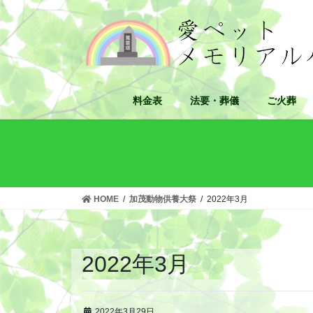
コ
ナ
ン
ビ
テ
ゲ
ン
ー
ツ
シ
へ
ョ
料金表
法要・葬儀
ご火葬
ス
ン
キ
に
ッ
移
プ
動
HOME
加茂動物供養大祭
2022年3月
2022年3月
2022年3月29日