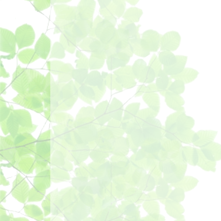
ー
シ
ョ
ン