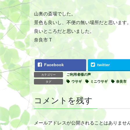
山奥の斎場でした。
景色も良いし、不便の無い場所だと思います
良いところだと思いました。
奈良市 T
Facebook
twitter
ご利用者様の声
カテゴリー
ウサギ
ミニウサギ
奈良市
タグ
コメントを残す
メールアドレスが公開されることはありませ