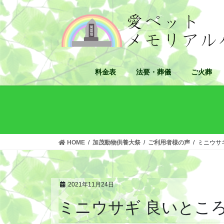
コ
ナ
ン
ビ
テ
ゲ
ン
ー
ツ
シ
へ
ョ
料金表
法要・葬儀
ご火葬
ス
ン
キ
に
ッ
移
プ
動
HOME
加茂動物供養大祭
ご利用者様の声
ミニウサ
2021年11月24日
ミニウサギ 良いとこ