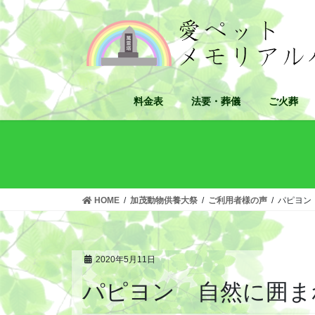
コ
ナ
ン
ビ
テ
ゲ
ン
ー
ツ
シ
へ
ョ
料金表
法要・葬儀
ご火葬
ス
ン
キ
に
ッ
移
プ
動
HOME
加茂動物供養大祭
ご利用者様の声
パピヨン
2020年5月11日
パピヨン 自然に囲ま