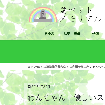
コ
ナ
ン
ビ
テ
ゲ
ン
ー
ツ
シ
へ
ョ
料金表
法要・葬儀
ご火葬
ス
ン
キ
に
ッ
移
プ
動
HOME
加茂動物供養大祭
ご利用者様の声
わんちゃ
2019年7月6日
わんちゃん 優しいス