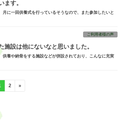
います。
。 月に一回供養式を行っているそうなので、また参加したいと
ご利用者様の声
した施設は他にないなと思いました。
と、供養や納骨をする施設などが併設されており、こんなに充実
固
固
1
2
»
定
定
ペ
ペ
ー
ー
ジ
ジ