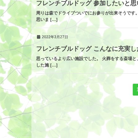
フレンチブルドッグ 参加したいと思
周りは森でドライブついでにお参りが出来そうです
思いま […]
2022年3月27日
フレンチブルドッグ こんなに充実
思っているより広い施設でした。 火葬をする斎場
した施 […]
投
稿
ナ
ビ
ゲ