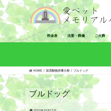
コ
ナ
ン
ビ
テ
ゲ
ン
ー
ツ
シ
へ
ョ
料金表
法要・葬儀
ご火葬
ス
ン
キ
に
ッ
移
プ
動
HOME
加茂動物供養大祭
ブルドッグ
ブルドッグ
2022年10月11日