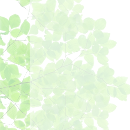
ー
シ
ョ
ン