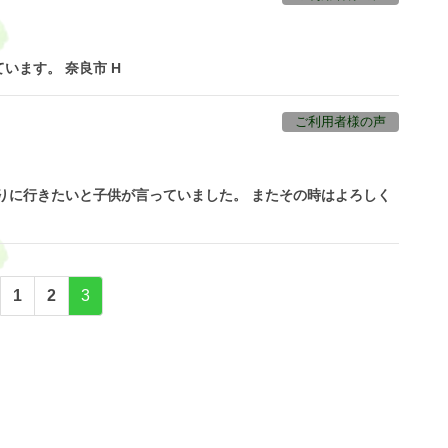
います。 奈良市 H
ご利用者様の声
りに行きたいと子供が言っていました。 またその時はよろしく
固
固
固
1
2
3
定
定
定
ペ
ペ
ペ
ー
ー
ー
ジ
ジ
ジ