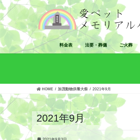
コ
ナ
ン
ビ
テ
ゲ
ン
ー
ツ
シ
へ
ョ
料金表
法要・葬儀
ご火葬
ス
ン
キ
に
ッ
移
プ
動
HOME
加茂動物供養大祭
2021年9月
2021年9月
2021年9月3日