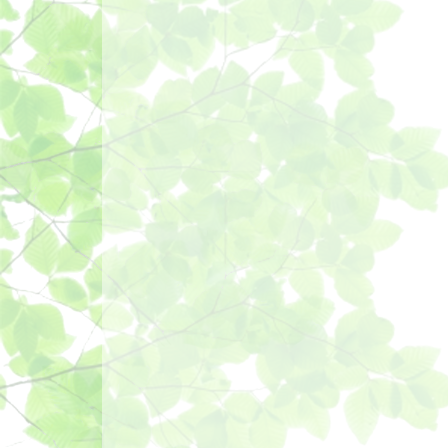
ゲ
ー
シ
ョ
ン