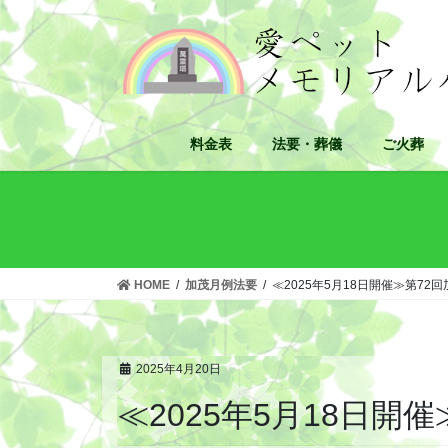
コ
ナ
ン
ビ
テ
ゲ
ン
ー
ツ
シ
へ
ョ
料金表
法要・葬儀
ご火葬
ス
ン
キ
に
ッ
移
プ
動
HOME
加茂月例法要
≪2025年5月18日開催≫第72
2025年4月20日
≪2025年5月18日開