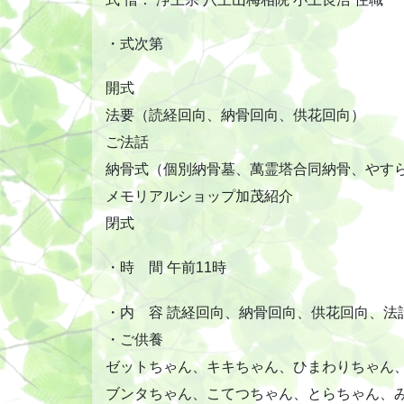
・式次第
開式
法要（読経回向、納骨回向、供花回向）
ご法話
納骨式（個別納骨墓、萬霊塔合同納骨、やす
メモリアルショップ加茂紹介
閉式
・時 間 午前11時
・内 容 読経回向、納骨回向、供花回向、法
・ご供養
ゼットちゃん、キキちゃん、ひまわりちゃん
ブンタちゃん、こてつちゃん、とらちゃん、