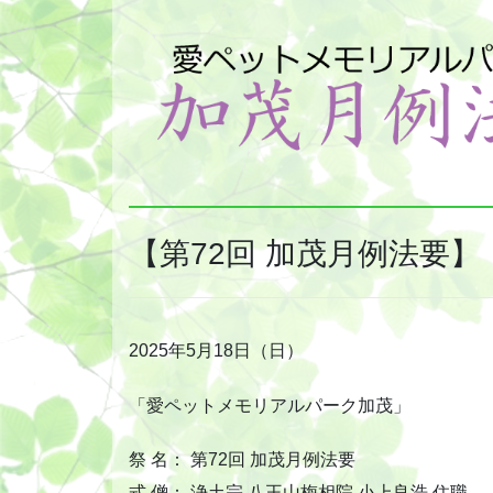
【第72回 加茂月例法要】
2025年5月18日（日）
「愛ペットメモリアルパーク加茂」
祭 名： 第72回 加茂月例法要
式 僧： 浄土宗 八王山梅相院 小上良浩 住職