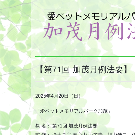
【第71回 加茂月例法要】
2025年4月20日（日）
「愛ペットメモリアルパーク加茂」
祭 名： 第71回 加茂月例法要
式 僧： 浄土真宗 泰心山 西栄寺 福山伸二 