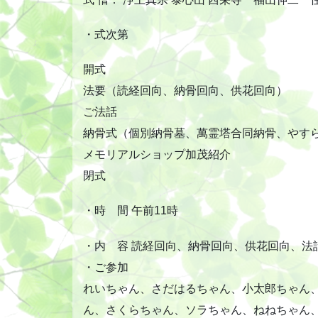
・式次第
開式
法要（読経回向、納骨回向、供花回向）
ご法話
納骨式（個別納骨墓、萬霊塔合同納骨、やす
メモリアルショップ加茂紹介
閉式
・時 間 午前11時
・内 容 読経回向、納骨回向、供花回向、法
・ご参加
れいちゃん、さだはるちゃん、小太郎ちゃん
ん、さくらちゃん、ソラちゃん、ねねちゃん