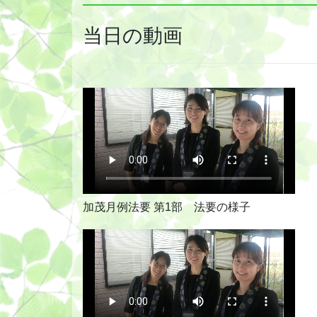
当日の動画
加茂月例法要 第1部 法要の様子