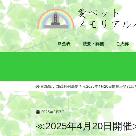
コ
ナ
ン
ビ
テ
ゲ
ン
ー
ツ
シ
へ
ョ
料金表
法要・葬儀
ご火葬
ス
ン
キ
に
ッ
移
プ
動
HOME
加茂月例法要
≪2025年4月20日開催≫第71
2025年3月7日
≪2025年4月20日開