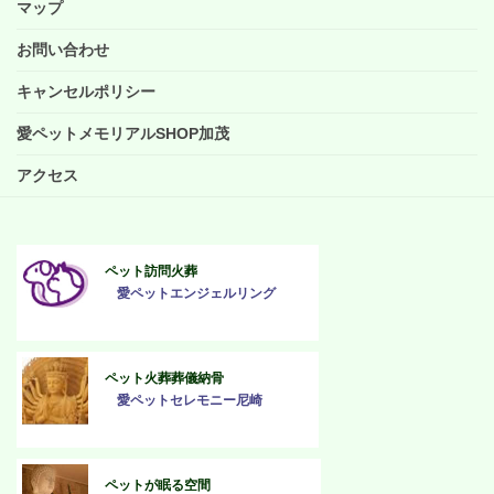
マップ
お問い合わせ
キャンセルポリシー
愛ペットメモリアルSHOP加茂
アクセス
ペット訪問火葬
愛ペットエンジェルリング
ペット火葬葬儀納骨
愛ペットセレモニー尼崎
ペットが眠る空間